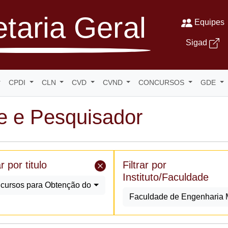
taria Geral
Equipes
Sigad
CPDI
CLN
CVD
CVND
CONCURSOS
GDE
e e Pesquisador
ar por titulo
Filtrar por
Instituto/Faculdade
cursos para Obtenção do Titulo de Livre Docente
Faculdade de Engenharia 