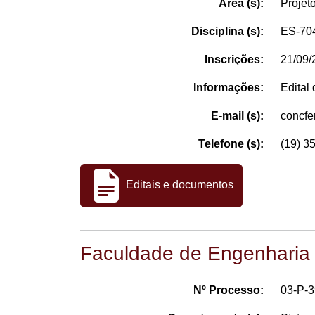
Área (s):
Projet
Disciplina (s):
ES-704
Inscrições:
21/09/
Informações:
Edital
E-mail (s):
concf
Telefone (s):
(19) 3
Editais e documentos
Faculdade de Engenharia
Nº Processo:
03-P-