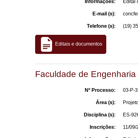
Informações:
Edital
E-mail (s):
concf
Telefone (s):
(19) 3
Editais e documentos
Faculdade de Engenharia
Nº Processo:
03-P-
Área (s):
Projet
Disciplina (s):
ES-926
Inscrições:
11/09/