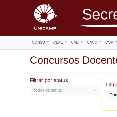
Secre
CONSU
CEPE
CAD
CACC
COP
Concursos Docent
Filtrar por status
Filtr
Todos os status
Con