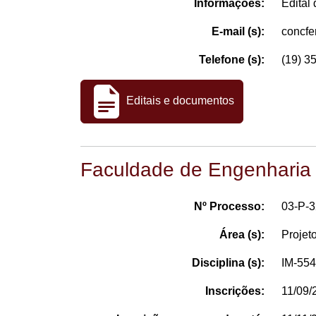
Informações:
Edital
E-mail (s):
concf
Telefone (s):
(19) 3
Editais e documentos
Faculdade de Engenharia
Nº Processo:
03-P-
Área (s):
Projet
Disciplina (s):
IM-554
Inscrições:
11/09/