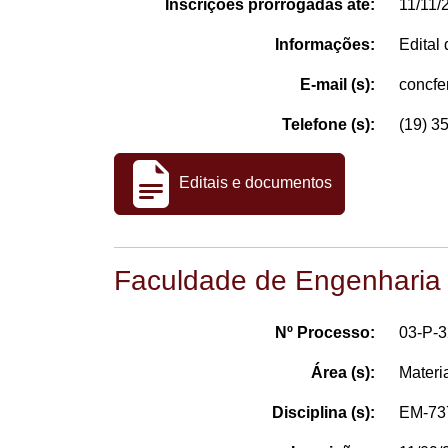
Inscrições prorrogadas até:
11/11/
Informações:
Edital
E-mail (s):
concf
Telefone (s):
(19) 3
Editais e documentos
Faculdade de Engenharia
Nº Processo:
03-P-
Área (s):
Materi
Disciplina (s):
EM-737