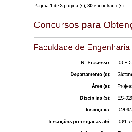
Página
1
de
3
página (s),
30
encontrado (s)
Concursos para Obtenç
Faculdade de Engenharia
Nº Processo:
03-P-
Departamento (s):
Sistem
Área (s):
Projet
Disciplina (s):
ES-926
Inscrições:
04/09/
Inscrições prorrogadas até:
03/11/