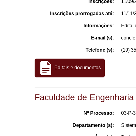
Inscrições:
11/09/
Inscrições prorrogadas até:
11/11/
Informações:
Edital
E-mail (s):
concf
Telefone (s):
(19) 3
Editais e documentos
Faculdade de Engenharia
Nº Processo:
03-P-
Departamento (s):
Sistem