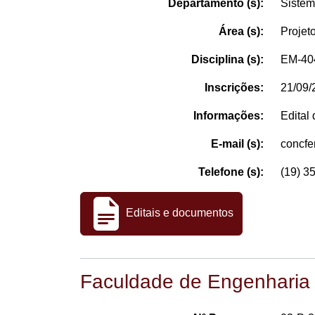
Departamento (s):
Sistem
Área (s):
Projet
Disciplina (s):
EM-404
Inscrições:
21/09/
Informações:
Edital
E-mail (s):
concf
Telefone (s):
(19) 3
Editais e documentos
Faculdade de Engenharia