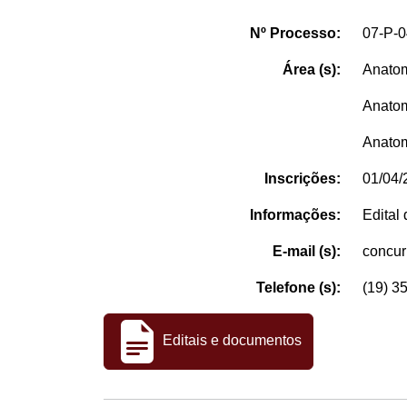
Nº Processo:
07-P-
Área (s):
Anatom
Anatom
Anatom
Inscrições:
01/04/
Informações:
Edital
E-mail (s):
concu
Telefone (s):
(19) 3
Editais e documentos