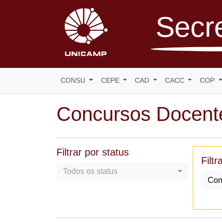
Secre
CONSU
CEPE
CAD
CACC
COP
Concursos Docent
Filtrar por status
Filtr
Todos os status
Con