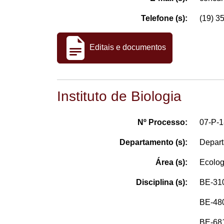
Telefone (s):
(19) 3
Editais e documentos
Instituto de Biologia
Nº Processo:
07-P-
Departamento (s):
Depart
Área (s):
Ecolog
Disciplina (s):
BE-310
BE-480
BE-681