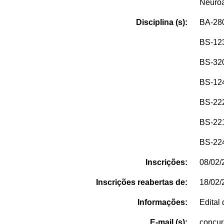
Neuro
Disciplina (s):
BA-280
BS-123
BS-320
BS-124
BS-222
BS-221
BS-224
Inscrições:
08/02/
Inscrições reabertas de:
18/02/
Informações:
Edital
E-mail (s):
concu