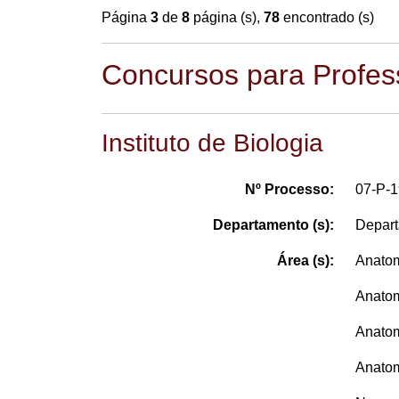
Página
3
de
8
página (s),
78
encontrado (s)
Concursos para Profes
Instituto de Biologia
Nº Processo:
07-P-
Departamento (s):
Depart
Área (s):
Anatom
Anatom
Anatom
Anatom