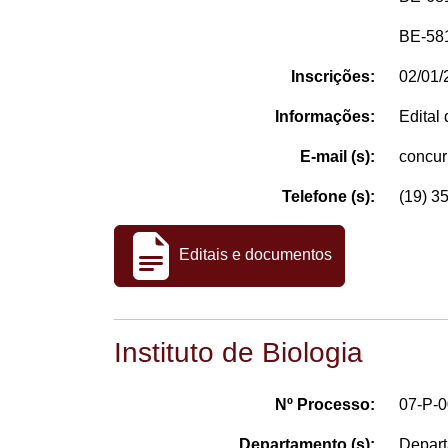
BE-581
Inscrições:
02/01/
Informações:
Edital
E-mail (s):
concu
Telefone (s):
(19) 3
Editais e documentos
Instituto de Biologia
Nº Processo:
07-P-
Departamento (s):
Depart