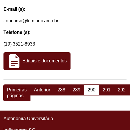
E-mail (s):
concurso@fcm.unicamp.br
Telefone (s):
(19) 3521-8933
Editais e documentos
Primeiras
Anterior
288
289
290
291
292
páginas
Autonomia Universitária