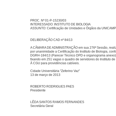
PROC. Nº 01-P-15230/03
INTERESSADO: INSTITUTO DE BIOLOGIA
ASSUNTO: Certificação de Unidades e Órgãos da UNICAMP
DELIBERAÇÃO CAD nº 84/13
A CÂMARA DE ADMINISTRAÇÃO em sua 276ª Sessão, realiz
por unanimidade a Certificação do Instituto de Biologia, con
DGRH-184/13 (Parecer Técnico DPD e organograma anexo)
fixando em 251 vagas o quadro de servidores do Instituto de 
À CGU para providências cabíveis.
Cidade Universitária "Zeferino Vaz"
13 de março de 2013
ROBERTO RODRIGUES PAES
Presidente
LÊDA SANTOS RAMOS FERNANDES
Secretária Geral