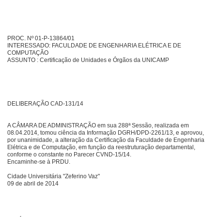
PROC. Nº 01-P-13864/01
INTERESSADO: FACULDADE DE ENGENHARIA ELÉTRICA E DE
COMPUTAÇÃO
ASSUNTO : Certificação de Unidades e Órgãos da UNICAMP
DELIBERAÇÃO CAD-131/14
A CÂMARA DE ADMINISTRAÇÃO em sua 288ª Sessão, realizada em
08.04.2014, tomou ciência da Informação DGRH/DPD-2261/13, e aprovou,
por unanimidade, a alteração da Certificação da Faculdade de Engenharia
Elétrica e de Computação, em função da reestruturação departamental,
conforme o constante no Parecer CVND-15/14.
Encaminhe-se à PRDU.
Cidade Universitária "Zeferino Vaz"
09 de abril de 2014