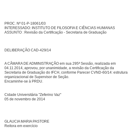
PROC. Nº 01-P-18061/03
INTERESSADO: INSTITUTO DE FILOSOFIA E CIÊNCIAS HUMANAS
ASSUNTO : Revisão da Certificação - Secretaria de Graduação
DELIBERAÇÃO CAD-429/14
A CÂMARA DE ADMINISTRAÇÃO em sua 295ª Sessão, realizada em
04.11.2014, aprovou, por unanimidade, a revisão da Certificação da
Secretaria de Graduação do IFCH, conforme Parecer CVND-60/14: estrutura
organizacional de Supervisor de Seção.
Encaminhe-se à PRDU.
Cidade Universitária "Zeferino Vaz"
05 de novembro de 2014
GLAUCIA MARIA PASTORE
Reitora em exercício