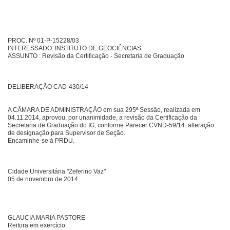
PROC. Nº 01-P-15228/03
INTERESSADO: INSTITUTO DE GEOCIÊNCIAS
ASSUNTO : Revisão da Certificação - Secretaria de Graduação
DELIBERAÇÃO CAD-430/14
A CÂMARA DE ADMINISTRAÇÃO em sua 295ª Sessão, realizada em
04.11.2014, aprovou, por unanimidade, a revisão da Certificação da
Secretaria de Graduação do IG, conforme Parecer CVND-59/14: alteração
de designação para Supervisor de Seção.
Encaminhe-se à PRDU.
Cidade Universitária "Zeferino Vaz"
05 de novembro de 2014
GLAUCIA MARIA PASTORE
Reitora em exercício