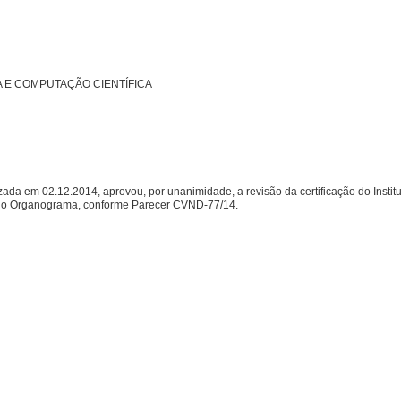
A E COMPUTAÇÃO CIENTÍFICA
m 02.12.2014, aprovou, por unanimidade, a revisão da certificação do Instituto
D no Organograma, conforme Parecer CVND-77/14.