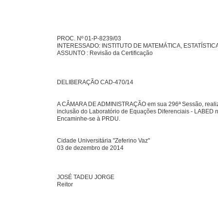
PROC. Nº 01-P-8239/03
INTERESSADO: INSTITUTO DE MATEMÁTICA, ESTATÍSTIC
ASSUNTO : Revisão da Certificação
DELIBERAÇÃO CAD-470/14
A CÂMARA DE ADMINISTRAÇÃO em sua 296ª Sessão, realizada e
inclusão do Laboratório de Equações Diferenciais - LABE
Encaminhe-se à PRDU.
Cidade Universitária "Zeferino Vaz"
03 de dezembro de 2014
JOSÉ TADEU JORGE
Reitor