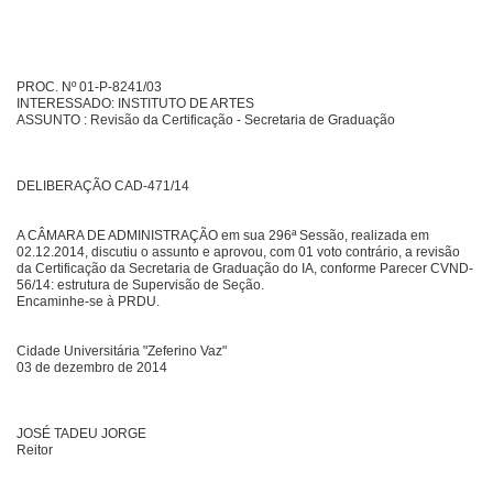
PROC. Nº 01-P-8241/03
INTERESSADO: INSTITUTO DE ARTES
ASSUNTO : Revisão da Certificação - Secretaria de Graduação
DELIBERAÇÃO CAD-471/14
A CÂMARA DE ADMINISTRAÇÃO em sua 296ª Sessão, realizada em
02.12.2014, discutiu o assunto e aprovou, com 01 voto contrário, a revisão
da Certificação da Secretaria de Graduação do IA, conforme Parecer CVND-
56/14: estrutura de Supervisão de Seção.
Encaminhe-se à PRDU.
Cidade Universitária "Zeferino Vaz"
03 de dezembro de 2014
JOSÉ TADEU JORGE
Reitor