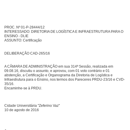
PROC. Nº 01-P-28444/12
INTERESSADO: DIRETORIA DE LOGÍSTICA E INFRAESTRUTURA PARA O
ENSINO - DLIE
ASSUNTO: Certificação
DELIBERAÇÃO CAD-265/16
A CÂMARA DE ADMINISTRAÇÃO em sua 314ª Sessão, realizada em
09.08.16, discutiu o assunto, e aprovou, com 01 voto contrário e 01
abstenção, a Certificação e Organograma da Diretoria de Logística e
Infraestrutura para o Ensino, nos termos dos Pareceres PRDU-23/16 e CVD-
35/16.
Encaminhe-se à PRDU.
Cidade Universitária "Zeferino Vaz"
10 de agosto de 2016