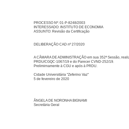
PROCESSO Nº: 01-P-8248/2003
INTERESSADO: INSTITUTO DE ECONOMIA
ASSUNTO: Revisão da Certificação
DELIBERAÇÃO CAD nº 27/2020
A CÂMARA DE ADMINISTRAÇÃO em sua 352ª Sessão, realizada 
PRDU/CGQC-1067/19 e do Parecer CVND-252/19.
Prelimirnamente à CGU e após à PRDU.
Cidade Universitária "Zeferino Vaz"
5 de fevereiro de 2020
ÂNGELA DE NORONHA BIGNAMI
Secretária Geral