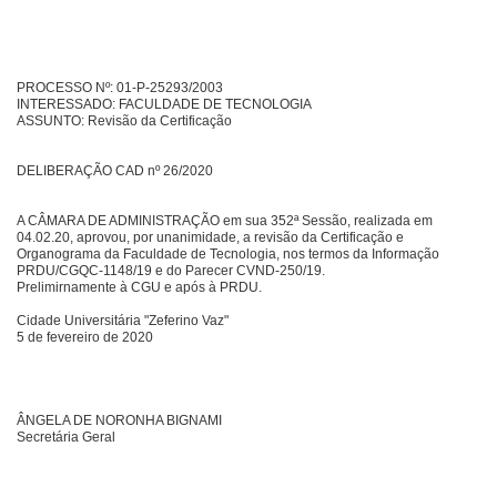
PROCESSO Nº: 01-P-25293/2003
INTERESSADO: FACULDADE DE TECNOLOGIA
ASSUNTO: Revisão da Certificação
DELIBERAÇÃO CAD nº 26/2020
A CÂMARA DE ADMINISTRAÇÃO em sua 352ª Sessão, realizada em
04.02.20, aprovou, por unanimidade, a revisão da Certificação e
Organograma da Faculdade de Tecnologia, nos termos da Informação
PRDU/CGQC-1148/19 e do Parecer CVND-250/19.
Prelimirnamente à CGU e após à PRDU.
Cidade Universitária "Zeferino Vaz"
5 de fevereiro de 2020
ÂNGELA DE NORONHA BIGNAMI
Secretária Geral