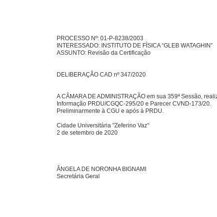
PROCESSO Nº: 01-P-8238/2003
INTERESSADO: INSTITUTO DE FÍSICA “GLEB WATAGHIN”
ASSUNTO: Revisão da Certificação
DELIBERAÇÃO CAD nº 347/2020
A CÂMARA DE ADMINISTRAÇÃO em sua 359ª Sessão, realizada 
Informação PRDU/CGQC-295/20 e Parecer CVND-173/20.
Preliminarmente à CGU e após à PRDU.
Cidade Universitária "Zeferino Vaz"
2 de setembro de 2020
ÂNGELA DE NORONHA BIGNAMI
Secretária Geral