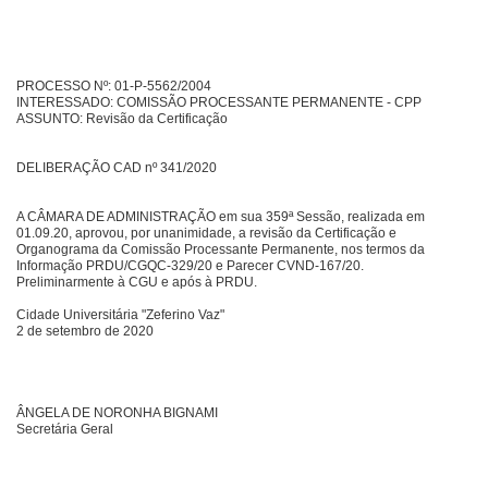
PROCESSO Nº: 01-P-5562/2004
INTERESSADO: COMISSÃO PROCESSANTE PERMANENTE - CPP
ASSUNTO: Revisão da Certificação
DELIBERAÇÃO CAD nº 341/2020
A CÂMARA DE ADMINISTRAÇÃO em sua 359ª Sessão, realizada em
01.09.20, aprovou, por unanimidade, a revisão da Certificação e
Organograma da Comissão Processante Permanente, nos termos da
Informação PRDU/CGQC-329/20 e Parecer CVND-167/20.
Preliminarmente à CGU e após à PRDU.
Cidade Universitária "Zeferino Vaz"
2 de setembro de 2020
ÂNGELA DE NORONHA BIGNAMI
Secretária Geral