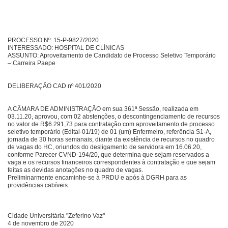
PROCESSO Nº: 15-P-9827/2020
INTERESSADO: HOSPITAL DE CLÍNICAS
ASSUNTO: Aproveitamento de Candidato de Processo Seletivo Temporário
– Carreira Paepe
DELIBERAÇÃO CAD nº 401/2020
A CÂMARA DE ADMINISTRAÇÃO em sua 361ª Sessão, realizada em
03.11.20, aprovou, com 02 abstenções, o descontingenciamento de recursos
no valor de R$6.291,73 para contratação com aproveitamento de processo
seletivo temporário (Edital-01/19) de 01 (um) Enfermeiro, referência S1-A,
jornada de 30 horas semanais, diante da existência de recursos no quadro
de vagas do HC, oriundos do desligamento de servidora em 16.06.20,
conforme Parecer CVND-194/20, que determina que sejam reservados a
vaga e os recursos financeiros correspondentes à contratação e que sejam
feitas as devidas anotações no quadro de vagas.
Preliminarmente encaminhe-se à PRDU e após à DGRH para as
providências cabíveis.
Cidade Universitária "Zeferino Vaz"
4 de novembro de 2020