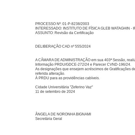
PROCESSO Nº: 01-P-8238/2003
INTERESSADO: INSTITUTO DE FÍSICA GLEB WATAGHIN - 
ASSUNTO: Revisão da Certificação
DELIBERAÇÃO CAD nº 555/2024
A CÂMARA DE ADMINISTRAÇÃO em sua 403ª Sessão, realizada 
Informação PRDU/GDCE-272/24 e Parecer CVND-196/24.
As designações que ensejem acréscimos de Gratificações de
referida alteração.
À PRDU para as providências cabíveis.
Cidade Universitária "Zeferino Vaz"
11 de setembro de 2024
ÂNGELA DE NORONHA BIGNAMI
Secretária Geral