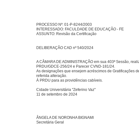
PROCESSO Nº: 01-P-8244/2003
INTERESSADO: FACULDADE DE EDUCAÇÃO - FE
ASSUNTO: Revisão da Certificação
DELIBERAÇÃO CAD nº 540/2024
A CÂMARA DE ADMINISTRAÇÃO em sua 403ª Sessão, realizada
PRDU/GDCE-256/24 e Parecer CVND-181/24.
As designações que ensejem acréscimos de Gratificações de
referida alteração.
À PRDU para as providências cabíveis.
Cidade Universitária "Zeferino Vaz"
11 de setembro de 2024
ÂNGELA DE NORONHA BIGNAMI
Secretária Geral