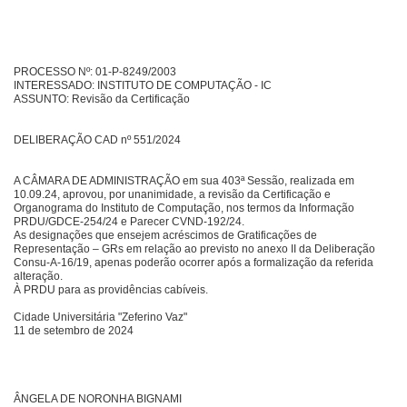
PROCESSO Nº: 01-P-8249/2003
INTERESSADO: INSTITUTO DE COMPUTAÇÃO - IC
ASSUNTO: Revisão da Certificação
DELIBERAÇÃO CAD nº 551/2024
A CÂMARA DE ADMINISTRAÇÃO em sua 403ª Sessão, realizada em
10.09.24, aprovou, por unanimidade, a revisão da Certificação e
Organograma do Instituto de Computação, nos termos da Informação
PRDU/GDCE-254/24 e Parecer CVND-192/24.
As designações que ensejem acréscimos de Gratificações de
Representação – GRs em relação ao previsto no anexo II da Deliberação
Consu-A-16/19, apenas poderão ocorrer após a formalização da referida
alteração.
À PRDU para as providências cabíveis.
Cidade Universitária "Zeferino Vaz"
11 de setembro de 2024
ÂNGELA DE NORONHA BIGNAMI