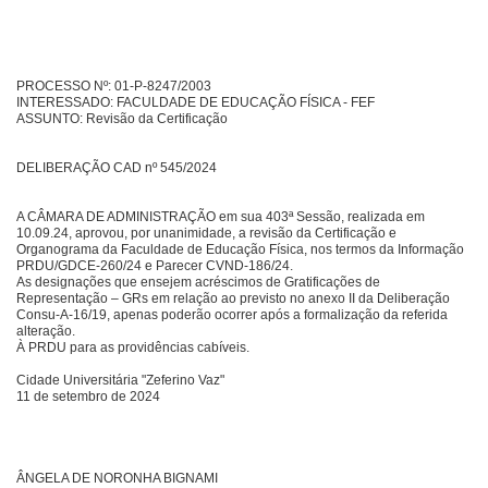
PROCESSO Nº: 01-P-8247/2003
INTERESSADO: FACULDADE DE EDUCAÇÃO FÍSICA - FEF
ASSUNTO: Revisão da Certificação
DELIBERAÇÃO CAD nº 545/2024
A CÂMARA DE ADMINISTRAÇÃO em sua 403ª Sessão, realizada em
10.09.24, aprovou, por unanimidade, a revisão da Certificação e
Organograma da Faculdade de Educação Física, nos termos da Informação
PRDU/GDCE-260/24 e Parecer CVND-186/24.
As designações que ensejem acréscimos de Gratificações de
Representação – GRs em relação ao previsto no anexo II da Deliberação
Consu-A-16/19, apenas poderão ocorrer após a formalização da referida
alteração.
À PRDU para as providências cabíveis.
Cidade Universitária "Zeferino Vaz"
11 de setembro de 2024
ÂNGELA DE NORONHA BIGNAMI