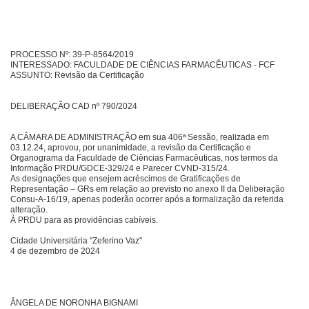
PROCESSO Nº: 39-P-8564/2019
INTERESSADO: FACULDADE DE CIÊNCIAS FARMACÊUTICAS - FCF
ASSUNTO: Revisão da Certificação
DELIBERAÇÃO CAD nº 790/2024
A CÂMARA DE ADMINISTRAÇÃO em sua 406ª Sessão, realizada em
03.12.24, aprovou, por unanimidade, a revisão da Certificação e
Organograma da Faculdade de Ciências Farmacêuticas, nos termos da
Informação PRDU/GDCE-329/24 e Parecer CVND-315/24.
As designações que ensejem acréscimos de Gratificações de
Representação – GRs em relação ao previsto no anexo II da Deliberação
Consu-A-16/19, apenas poderão ocorrer após a formalização da referida
alteração.
À PRDU para as providências cabíveis.
Cidade Universitária "Zeferino Vaz"
4 de dezembro de 2024
ÂNGELA DE NORONHA BIGNAMI