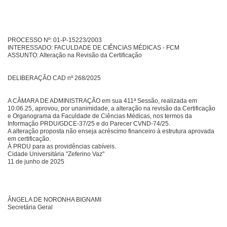
PROCESSO Nº: 01-P-15223/2003
INTERESSADO: FACULDADE DE CIÊNCIAS MÉDICAS - FCM
ASSUNTO: Alteração na Revisão da Certificação
DELIBERAÇÃO CAD nº 268/2025
A CÂMARA DE ADMINISTRAÇÃO em sua 411ª Sessão, realizada em
10.06.25, aprovou, por unanimidade, a alteração na revisão da Certificação
e Organograma da Faculdade de Ciências Médicas, nos termos da
Informação PRDU/GDCE-37/25 e do Parecer CVND-74/25.
A alteração proposta não enseja acréscimo financeiro à estrutura aprovada
em certificação.
À PRDU para as providências cabíveis.
Cidade Universitária "Zeferino Vaz"
11 de junho de 2025
ÂNGELA DE NORONHA BIGNAMI
Secretária Geral