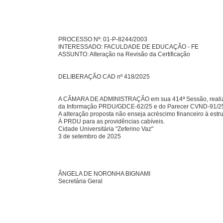
PROCESSO Nº: 01-P-8244/2003
INTERESSADO: FACULDADE DE EDUCAÇÃO - FE
ASSUNTO: Alteração na Revisão da Certificação
DELIBERAÇÃO CAD nº 418/2025
A CÂMARA DE ADMINISTRAÇÃO em sua 414ª Sessão, realizada
da Informação PRDU/GDCE-62/25 e do Parecer CVND-91/2
A alteração proposta não enseja acréscimo financeiro à estru
À PRDU para as providências cabíveis.
Cidade Universitária "Zeferino Vaz"
3 de setembro de 2025
ÂNGELA DE NORONHA BIGNAMI
Secretária Geral