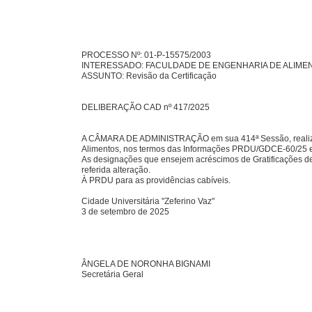
PROCESSO Nº: 01-P-15575/2003
INTERESSADO: FACULDADE DE ENGENHARIA DE ALIMEN
ASSUNTO: Revisão da Certificação
DELIBERAÇÃO CAD nº 417/2025
A CÂMARA DE ADMINISTRAÇÃO em sua 414ª Sessão, realizada
Alimentos, nos termos das Informações PRDU/GDCE-60/25 
As designações que ensejem acréscimos de Gratificações de
referida alteração.
À PRDU para as providências cabíveis.
Cidade Universitária "Zeferino Vaz"
3 de setembro de 2025
ÂNGELA DE NORONHA BIGNAMI
Secretária Geral