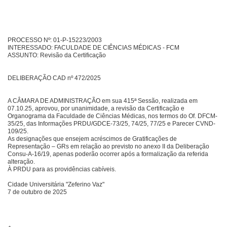
PROCESSO Nº: 01-P-15223/2003
INTERESSADO: FACULDADE DE CIÊNCIAS MÉDICAS - FCM
ASSUNTO: Revisão da Certificação
DELIBERAÇÃO CAD nº 472/2025
A CÂMARA DE ADMINISTRAÇÃO em sua 415ª Sessão, realizada em
07.10.25, aprovou, por unanimidade, a revisão da Certificação e
Organograma da Faculdade de Ciências Médicas, nos termos do Of. DFCM-
35/25, das Informações PRDU/GDCE-73/25, 74/25, 77/25 e Parecer CVND-
109/25.
As designações que ensejem acréscimos de Gratificações de
Representação – GRs em relação ao previsto no anexo II da Deliberação
Consu-A-16/19, apenas poderão ocorrer após a formalização da referida
alteração.
À PRDU para as providências cabíveis.
Cidade Universitária "Zeferino Vaz"
7 de outubro de 2025