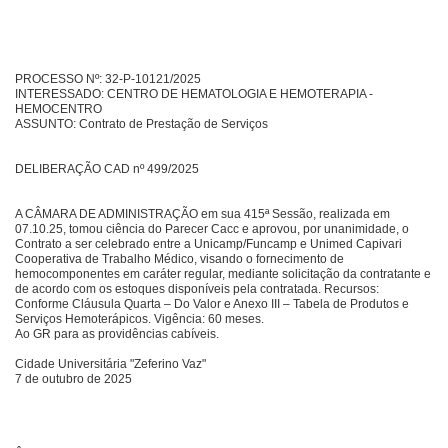
PROCESSO Nº: 32-P-10121/2025
INTERESSADO: CENTRO DE HEMATOLOGIA E HEMOTERAPIA -
HEMOCENTRO
ASSUNTO: Contrato de Prestação de Serviços
DELIBERAÇÃO CAD nº 499/2025
A CÂMARA DE ADMINISTRAÇÃO em sua 415ª Sessão, realizada em
07.10.25, tomou ciência do Parecer Cacc e aprovou, por unanimidade, o
Contrato a ser celebrado entre a Unicamp/Funcamp e Unimed Capivari
Cooperativa de Trabalho Médico, visando o fornecimento de
hemocomponentes em caráter regular, mediante solicitação da contratante e
de acordo com os estoques disponíveis pela contratada. Recursos:
Conforme Cláusula Quarta – Do Valor e Anexo III – Tabela de Produtos e
Serviços Hemoterápicos. Vigência: 60 meses.
Ao GR para as providências cabíveis.
Cidade Universitária "Zeferino Vaz"
7 de outubro de 2025