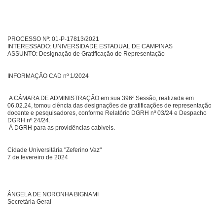
PROCESSO Nº: 01-P-17813/2021
INTERESSADO: UNIVERSIDADE ESTADUAL DE CAMPINAS
ASSUNTO: Designação de Gratificação de Representação
INFORMAÇÃO CAD nº 1/2024
A CÂMARA DE ADMINISTRAÇÃO em sua 396ª Sessão, realizada em
06.02.24, tomou ciência das designações de gratificações de representação
docente e pesquisadores, conforme Relatório DGRH nº 03/24 e Despacho
DGRH nº 24/24.
À DGRH para as providências cabíveis.
Cidade Universitária "Zeferino Vaz"
7 de fevereiro de 2024
ÂNGELA DE NORONHA BIGNAMI
Secretária Geral