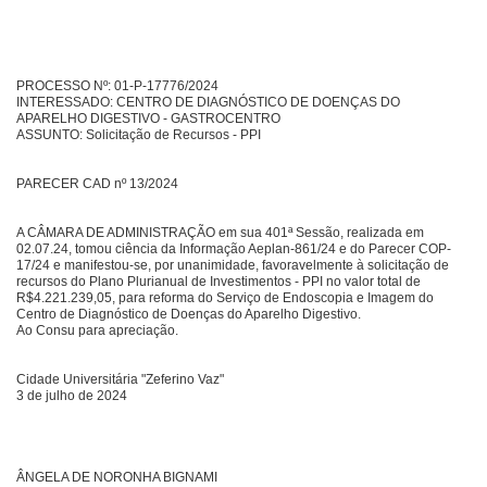
PROCESSO Nº: 01-P-17776/2024
INTERESSADO: CENTRO DE DIAGNÓSTICO DE DOENÇAS DO
APARELHO DIGESTIVO - GASTROCENTRO
ASSUNTO: Solicitação de Recursos - PPI
PARECER CAD nº 13/2024
A CÂMARA DE ADMINISTRAÇÃO em sua 401ª Sessão, realizada em
02.07.24, tomou ciência da Informação Aeplan-861/24 e do Parecer COP-
17/24 e manifestou-se, por unanimidade, favoravelmente à solicitação de
recursos do Plano Plurianual de Investimentos - PPI no valor total de
R$4.221.239,05, para reforma do Serviço de Endoscopia e Imagem do
Centro de Diagnóstico de Doenças do Aparelho Digestivo.
Ao Consu para apreciação.
Cidade Universitária "Zeferino Vaz"
3 de julho de 2024
ÂNGELA DE NORONHA BIGNAMI