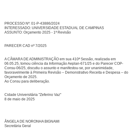
PROCESSO Nº: 01-P-43886/2024
INTERESSADO: UNIVERSIDADE ESTADUAL DE CAMPINAS
ASSUNTO: Orçamento 2025 - 1ª Revisão
PARECER CAD nº 7/2025
A CÂMARA DE ADMINISTRAÇÃO em sua 410ª Sessão, realizada em
06.05.25, tomou ciência da Informação Aeplan-671/25 e do Parecer COP-
Consu-06/25, discutiu o assunto e manifestou-se, por unanimidade,
favoravelmente à Primeira Revisão – Demonstrativo Receita e Despesa – do
Orçamento de 2025.
Ao Consu para deliberação.
Cidade Universitária "Zeferino Vaz"
8 de maio de 2025
ÂNGELA DE NORONHA BIGNAMI
Secretária Geral