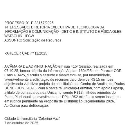
PROCESSO: 01-P-38157/2025
INTERESSADO: DIRETORIA EXECUTIVA DE TECNOLOGIA DA
INFORMAÇÃO E COMUNICAÇÃO - DETIC E INSTITUTO DE FÍSICA GLEB
WATAGHIN - IFGW
ASSUNTO: Solicitação de Recursos
PARECER CAD nº 11/2025
A CÂMARA DE ADMINISTRAÇÃO em sua 415ª Sessão, realizada em
07.10.25, tomou ciência da Informação Aeplan-1604/25 e do Parecer COP-
Consu-16/25, discutiu o assunto e manifestou-se, por unanimidade,
favoravelmente à solicitação de recursos da ordem de R$ 15 milhões
objetivando viabilizar projeto de constituição do Centro de Análise de Dados
DUNE (DUNE-DAC), com a parceira Unicamp-Fermilab, com apoio Fapesp,
a título de contrapartida da Unicamp, sendo R$13 milhões oriundos do
Plano Plurianual de Investimentos – PPI e R$2 milhões a serem inseridos
em rubrica pertinente na Proposta de Distribuição Orçamentária 2026.
Ao Consu para deliberação.
Cidade Universitária "Zeferino Vaz"
7 de outubro de 2025