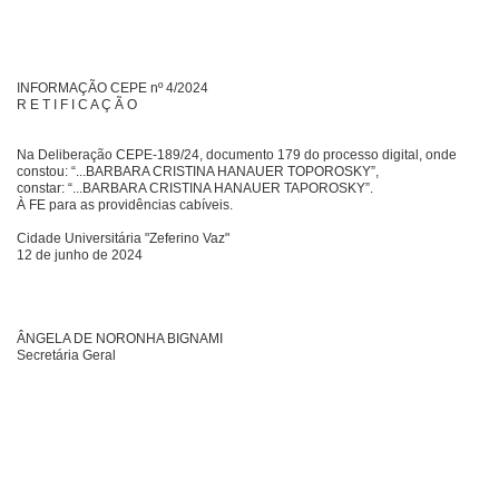
INFORMAÇÃO CEPE nº 4/2024
R E T I F I C A Ç Ã O
Na Deliberação CEPE-189/24, documento 179 do processo digital, onde
constou: “...BARBARA CRISTINA HANAUER TOPOROSKY”,
constar: “...BARBARA CRISTINA HANAUER TAPOROSKY”.
À FE para as providências cabíveis.
Cidade Universitária "Zeferino Vaz"
12 de junho de 2024
ÂNGELA DE NORONHA BIGNAMI
Secretária Geral