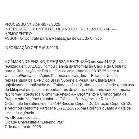
PROCESSO Nº: 32-P-6579/2025
INTERESSADO: CENTRO DE HEMATOLOGIA E HEMOTERAPIA –
HEMOCENTRO
ASSUNTO: Contrato para a Realização de Estudo Clínico
INFORMAÇÃO CEPE nº 3/2025
A CÂMARA DE ENSINO, PESQUISA E EXTENSÃO em sua 416ª Sessão,
realizada em 07.10.25, tomou ciência da Informação Cacc e do Contrato
para a Realização de Estudo Clínico celebrado em 08.07.25 entre a
Unicamp/Funcamp e Agios Pharmaceuticals, Inc. – Estados Unidos,
representada pela PPD do Brasil Suporte à Pesquisa Clínica Ltda.,
objetivando a realização do “Estudo de fase 2, aberto, multicêntrico, com uso
de Mitapivat em pacientes portadores de doença falciforme com nefropatia
falciforme”. Recursos: Conforme Anexo A – Orçamento e Cronograma de
Pagamento. Vigência: conforme Cláusula 8 – Vigência e Rescisão.
O Contrato foi submetido na 414ª Sessão Cepe – Deliberação Cepe-357/25
e retornou conforme Parecer PG-2172/2025, para ciência quanto à data de
início da vigência.
Ao GR para ciência.
Cidade Universitária "Zeferino Vaz"
7 de outubro de 2025