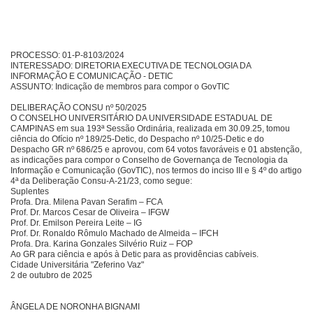
PROCESSO: 01-P-8103/2024
INTERESSADO: DIRETORIA EXECUTIVA DE TECNOLOGIA DA
INFORMAÇÃO E COMUNICAÇÃO - DETIC
ASSUNTO: Indicação de membros para compor o GovTIC
DELIBERAÇÃO CONSU nº 50/2025
O CONSELHO UNIVERSITÁRIO DA UNIVERSIDADE ESTADUAL DE
CAMPINAS em sua 193ª Sessão Ordinária, realizada em 30.09.25, tomou
ciência do Ofício nº 189/25-Detic, do Despacho nº 10/25-Detic e do
Despacho GR nº 686/25 e aprovou, com 64 votos favoráveis e 01 abstenção,
as indicações para compor o Conselho de Governança de Tecnologia da
Informação e Comunicação (GovTIC), nos termos do inciso III e § 4º do artigo
4ª da Deliberação Consu-A-21/23, como segue:
Suplentes
Profa. Dra. Milena Pavan Serafim – FCA
Prof. Dr. Marcos Cesar de Oliveira – IFGW
Prof. Dr. Emilson Pereira Leite – IG
Prof. Dr. Ronaldo Rômulo Machado de Almeida – IFCH
Profa. Dra. Karina Gonzales Silvério Ruiz – FOP
Ao GR para ciência e após à Detic para as providências cabíveis.
Cidade Universitária "Zeferino Vaz"
2 de outubro de 2025
ÂNGELA DE NORONHA BIGNAMI