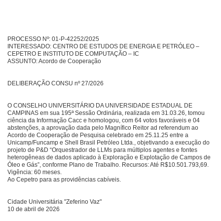
PROCESSO Nº: 01-P-42252/2025
INTERESSADO: CENTRO DE ESTUDOS DE ENERGIA E PETRÓLEO –
CEPETRO E INSTITUTO DE COMPUTAÇÃO – IC
ASSUNTO: Acordo de Cooperação
DELIBERAÇÃO CONSU nº 27/2026
O CONSELHO UNIVERSITÁRIO DA UNIVERSIDADE ESTADUAL DE
CAMPINAS em sua 195ª Sessão Ordinária, realizada em 31.03.26, tomou
ciência da Informação Cacc e homologou, com 64 votos favoráveis e 04
abstenções, a aprovação dada pelo Magnífico Reitor ad referendum ao
Acordo de Cooperação de Pesquisa celebrado em 25.11.25 entre a
Unicamp/Funcamp e Shell Brasil Petróleo Ltda., objetivando a execução do
projeto de P&D “Orquestrador de LLMs para múltiplos agentes e fontes
heterogêneas de dados aplicado à Exploração e Explotação de Campos de
Óleo e Gás”, conforme Plano de Trabalho. Recursos: Até R$10.501.793,69.
Vigência: 60 meses.
Ao Cepetro para as providências cabíveis.
Cidade Universitária "Zeferino Vaz"
10 de abril de 2026