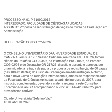
PROCESSO Nº: 01-P-31090/2012
INTERESSADO: FACULDADE DE CIÊNCIAS APLICADAS
ASSUNTO: Proposta de redistribuição de vagas do Curso de Graduação em
Administração
DELIBERAÇÃO CONSU nº 5/2026
O CONSELHO UNIVERSITÁRIO DA UNIVERSIDADE ESTADUAL DE
CAMPINAS em sua 195ª Sessão Ordinária, realizada em 31.03.26, tomou
ciência do Relatório CCG-03/25, da Informação PRG-10/26, do Parecer
CCG-02/26 e do Despacho GR-217/26, discutiu o assunto e aprovou, por
unanimidade, a retirada de pauta da proposta de redistribuição de 60 vagas
(das 180 existentes) do Curso de Graduação em Administração, Noturno,
para o novo Curso de Relações Internacionais, ambos de responsabilidade
da Faculdade de Ciências Aplicadas, a partir do ingresso de 2027, para
instrução complementar, devendo a matéria retornar a este Conselho.
Encaminhe-se ao GR acompanhando o Proc. nº 01-P-42586/2025, para
providências cabíveis.
Cidade Universitária "Zeferino Vaz"
10 de abril de 2026