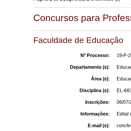
Concursos para Profess
Faculdade de Educação
Nº Processo:
19-P-
Departamento (s):
Educaç
Área (s):
Educaç
Disciplina (s):
EL-683
Inscrições:
06/07/
Informações:
Edital
E-mail (s):
concf