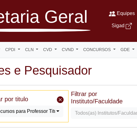
taria Geral
Equipes
Sigad
CPDI
CLN
CVD
CVND
CONCURSOS
GDE
es e Pesquisador
Filtrar por
ar por titulo
Instituto/Faculdade
cursos para Professor Titular
Todos(as) Institutos/Faculd