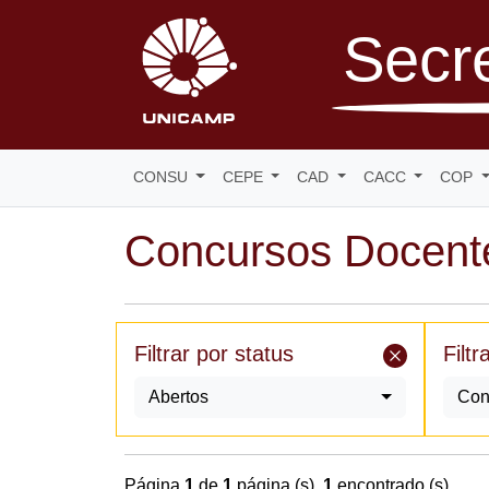
Secre
CONSU
CEPE
CAD
CACC
COP
Concursos Docent
Filtrar por status
Filtr
Abertos
Con
Página
1
de
1
página (s),
1
encontrado (s)