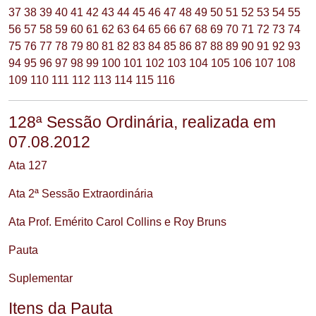
37
38
39
40
41
42
43
44
45
46
47
48
49
50
51
52
53
54
55
56
57
58
59
60
61
62
63
64
65
66
67
68
69
70
71
72
73
74
75
76
77
78
79
80
81
82
83
84
85
86
87
88
89
90
91
92
93
94
95
96
97
98
99
100
101
102
103
104
105
106
107
108
109
110
111
112
113
114
115
116
128ª Sessão Ordinária, realizada em
07.08.2012
Ata 127
Ata 2ª Sessão Extraordinária
Ata Prof. Emérito Carol Collins e Roy Bruns
Pauta
Suplementar
Itens da Pauta