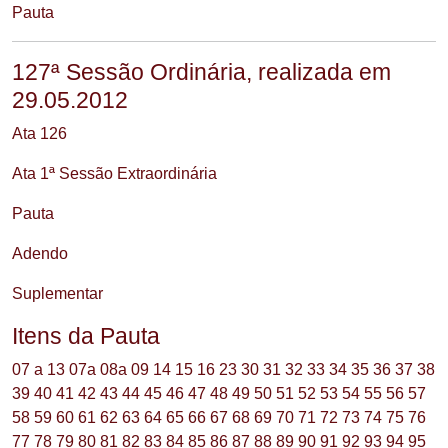
Pauta
127ª Sessão Ordinária, realizada em
29.05.2012
Ata 126
Ata 1ª Sessão Extraordinária
Pauta
Adendo
Suplementar
Itens da Pauta
07 a 13
07a
08a
09
14
15
16
23
30
31
32
33
34
35
36
37
38
39
40
41
42
43
44
45
46
47
48
49
50
51
52
53
54
55
56
57
58
59
60
61
62
63
64
65
66
67
68
69
70
71
72
73
74
75
76
77
78
79
80
81
82
83
84
85
86
87
88
89
90
91
92
93
94
95