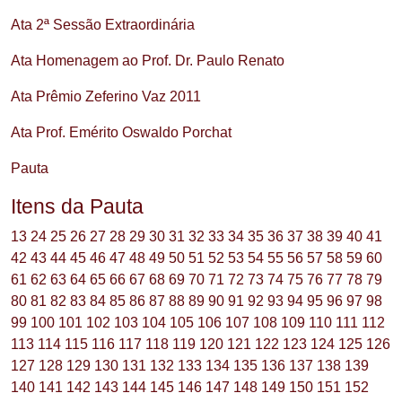
Ata 2ª Sessão Extraordinária
Ata Homenagem ao Prof. Dr. Paulo Renato
Ata Prêmio Zeferino Vaz 2011
Ata Prof. Emérito Oswaldo Porchat
Pauta
Itens da Pauta
13
24
25
26
27
28
29
30
31
32
33
34
35
36
37
38
39
40
41
42
43
44
45
46
47
48
49
50
51
52
53
54
55
56
57
58
59
60
61
62
63
64
65
66
67
68
69
70
71
72
73
74
75
76
77
78
79
80
81
82
83
84
85
86
87
88
89
90
91
92
93
94
95
96
97
98
99
100
101
102
103
104
105
106
107
108
109
110
111
112
113
114
115
116
117
118
119
120
121
122
123
124
125
126
127
128
129
130
131
132
133
134
135
136
137
138
139
140
141
142
143
144
145
146
147
148
149
150
151
152