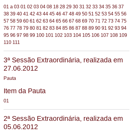
01 a 03
01
02
03
04
08
18
28
29
30
31
32
33
34
35
36
37
38
39
40
41
42
43
44
45
46
47
48
49
50
51
52
53
54
55
56
57
58
59
60
61
62
63
64
65
66
67
68
69
70
71
72
73
74
75
76
77
78
79
80
81
82
83
84
85
86
87
88
89
90
91
92
93
94
95
96
97
98
99
100
101
102
103
104
105
106
107
108
109
110
111
3ª Sessão Extraordinária, realizada em
27.06.2012
Pauta
Item da Pauta
01
2ª Sessão Extraordinária, realizada em
05.06.2012