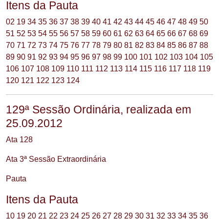
Itens da Pauta
02
19
34
35
36
37
38
39
40
41
42
43
44
45
46
47
48
49
50
51
52
53
54
55
56
57
58
59
60
61
62
63
64
65
66
67
68
69
70
71
72
73
74
75
76
77
78
79
80
81
82
83
84
85
86
87
88
89
90
91
92
93
94
95
96
97
98
99
100
101
102
103
104
105
106
107
108
109
110
111
112
113
114
115
116
117
118
119
120
121
122
123
124
129ª Sessão Ordinária, realizada em
25.09.2012
Ata 128
Ata 3ª Sessão Extraordinária
Pauta
Itens da Pauta
10
19
20
21
22
23
24
25
26
27
28
29
30
31
32
33
34
35
36