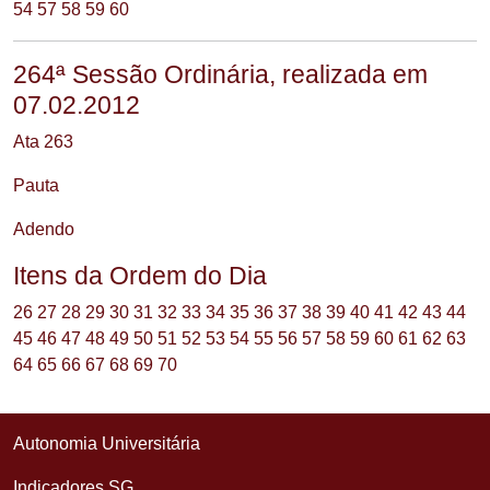
54
57
58
59
60
264ª Sessão Ordinária, realizada em
07.02.2012
Ata 263
Pauta
Adendo
Itens da Ordem do Dia
26
27
28
29
30
31
32
33
34
35
36
37
38
39
40
41
42
43
44
45
46
47
48
49
50
51
52
53
54
55
56
57
58
59
60
61
62
63
64
65
66
67
68
69
70
Autonomia Universitária
Indicadores SG