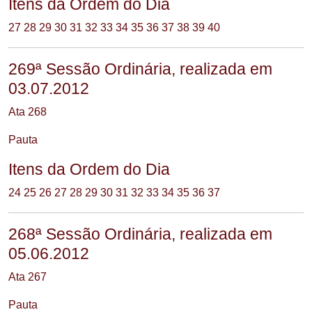
Itens da Ordem do Dia
27
28
29
30
31
32
33
34
35
36
37
38
39
40
269ª Sessão Ordinária, realizada em
03.07.2012
Ata 268
Pauta
Itens da Ordem do Dia
24
25
26
27
28
29
30
31
32
33
34
35
36
37
268ª Sessão Ordinária, realizada em
05.06.2012
Ata 267
Pauta