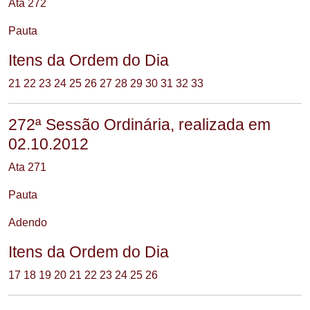
Ata 272
Pauta
Itens da Ordem do Dia
21
22
23
24
25
26
27
28
29
30
31
32
33
272ª Sessão Ordinária, realizada em
02.10.2012
Ata 271
Pauta
Adendo
Itens da Ordem do Dia
17
18
19
20
21
22
23
24
25
26