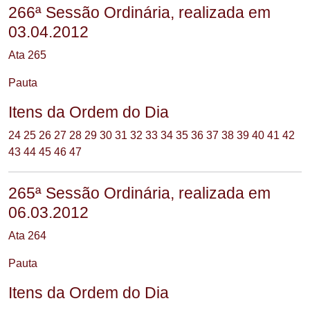
266ª Sessão Ordinária, realizada em
03.04.2012
Ata 265
Pauta
Itens da Ordem do Dia
24
25
26
27
28
29
30
31
32
33
34
35
36
37
38
39
40
41
42
43
44
45
46
47
265ª Sessão Ordinária, realizada em
06.03.2012
Ata 264
Pauta
Itens da Ordem do Dia