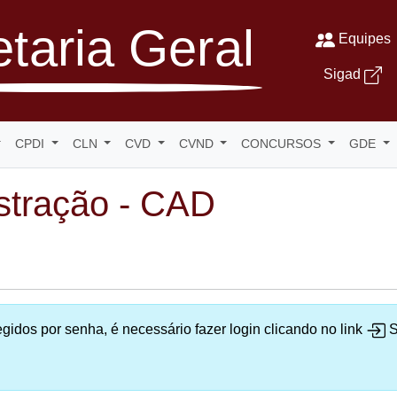
taria Geral
Equipes
Sigad
CPDI
CLN
CVD
CVND
CONCURSOS
GDE
stração - CAD
gidos por senha, é necessário fazer login clicando no link
S