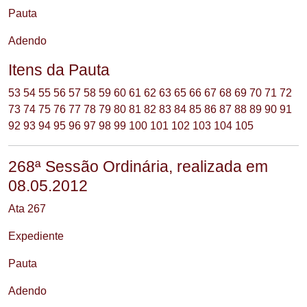
Pauta
Adendo
Itens da Pauta
53
54
55
56
57
58
59
60
61
62
63
65
66
67
68
69
70
71
72
73
74
75
76
77
78
79
80
81
82
83
84
85
86
87
88
89
90
91
92
93
94
95
96
97
98
99
100
101
102
103
104
105
268ª Sessão Ordinária, realizada em
08.05.2012
Ata 267
Expediente
Pauta
Adendo