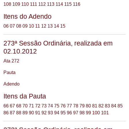
108
109
110
111
112
113
114
115
116
Itens do Adendo
06
07
08
09
10
11
12
13
14
15
273ª Sessão Ordinária, realizada em
02.10.2012
Ata 272
Pauta
Adendo
Itens da Pauta
66
67
68
70
71
72
73
74
75
76
77
78
79
80
81
82
83
84
85
86
87
88
89
90
91
92
93
94
95
96
97
98
99
100
101