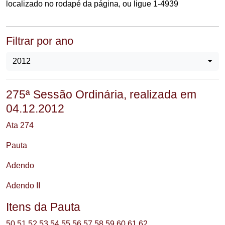
localizado no rodapé da página, ou ligue 1-4939
Filtrar por ano
2012
275ª Sessão Ordinária, realizada em
04.12.2012
Ata 274
Pauta
Adendo
Adendo II
Itens da Pauta
50
51
52
53
54
55
56
57
58
59
60
61
62