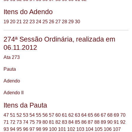
Itens do Adendo
19
20
21
22
23
24
25
26
27
28
29
30
274ª Sessão Ordinária, realizada em
06.11.2012
Ata 273
Pauta
Adendo
Adendo II
Itens da Pauta
47
51
52
53
54
55
56
57
60
61
62
63
64
65
66
67
68
69
70
71
72
73
74
75
79
80
81
82
83
84
85
86
87
88
89
90
91
92
93
94
95
96
97
98
99
100
101
102
103
104
105
106
107