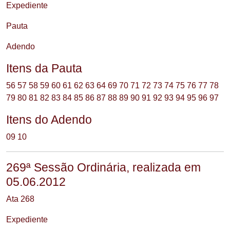
Expediente
Pauta
Adendo
Itens da Pauta
56
57
58
59
60
61
62
63
64
69
70
71
72
73
74
75
76
77
78
79
80
81
82
83
84
85
86
87
88
89
90
91
92
93
94
95
96
97
Itens do Adendo
09
10
269ª Sessão Ordinária, realizada em
05.06.2012
Ata 268
Expediente