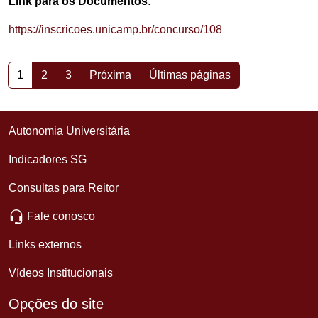
Link para os Documentos:
https://inscricoes.unicamp.br/concurso/108
1
2
3
Próxima
Últimas páginas
Autonomia Universitária
Indicadores SG
Consultas para Reitor
Fale conosco
Links externos
Vídeos Institucionais
Opções do site