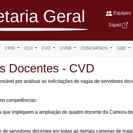
taria Geral
Equipes
Sigad
CPDI
CLN
CVD
CVND
CONCURSOS
GDE
s Docentes - CVD
vel por analisar as solicitações de vagas de servidores doce
mo competências:
gas que impliquem a ampliação do quadro docente da Carreira d
as de servidores docentes em todas as demais carreiras de magis