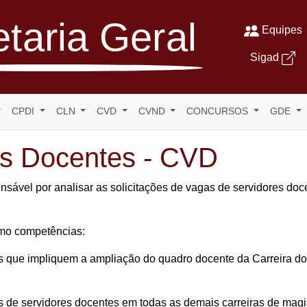
taria Geral
Equipes
Sigad
CPDI
CLN
CVD
CVND
CONCURSOS
GDE
s Docentes - CVD
vel por analisar as solicitações de vagas de servidores doce
mo competências:
gas que impliquem a ampliação do quadro docente da Carreira d
as de servidores docentes em todas as demais carreiras de magis