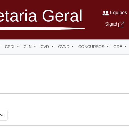
taria Geral
Equipes
Sigad
CPDI
CLN
CVD
CVND
CONCURSOS
GDE