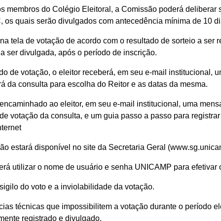
os os membros do Colégio Eleitoral, a Comissão poderá delibera
, os quais serão divulgados com antecedência mínima de 10 dias
na tela de votação de acordo com o resultado de sorteio a ser
 ser divulgada, após o período de inscrição.
íodo de votação, o eleitor receberá, em seu e-mail institucion
ará da consulta para escolha do Reitor e as datas da mesma.
rá encaminhado ao eleitor, em seu e-mail institucional, uma me
de votação da consulta, e um guia passo a passo para registrar 
ternet
ação estará disponível no site da Secretaria Geral (www.sg.unic
everá utilizar o nome de usuário e senha UNICAMP para efetivar 
igilo do voto e a inviolabilidade da votação.
ias técnicas que impossibilitem a votação durante o período el
amente registrado e divulgado.