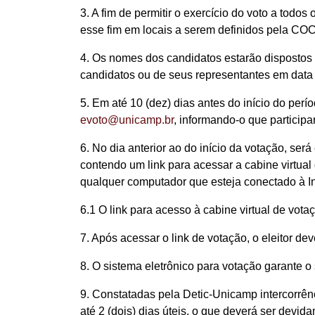
3. A fim de permitir o exercício do voto a tod
esse fim em locais a serem definidos pela COC
4. Os nomes dos candidatos estarão dispostos 
candidatos ou de seus representantes em data a
5. Em até 10 (dez) dias antes do início do per
evoto@unicamp.br
, informando-o que particip
6. No dia anterior ao do início da votação, se
contendo um link para acessar a cabine virtual 
qualquer computador que esteja conectado à In
6.1 O link para acesso à cabine virtual de vot
7. Após acessar o link de votação, o eleitor d
8. O sistema eletrônico para votação garante o s
9. Constatadas pela Detic-Unicamp intercorrênc
até 2 (dois) dias úteis, o que deverá ser devid