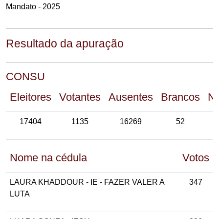
Mandato - 2025
Resultado da apuração
CONSU
Eleitores
Votantes
Ausentes
Brancos
Nu
17404
1135
16269
52
Nome na cédula
Votos
LAURA KHADDOUR - IE - FAZER VALER A
347
LUTA