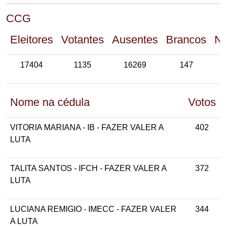
CCG
Eleitores
Votantes
Ausentes
Brancos
Nu
17404
1135
16269
147
Nome na cédula
Votos
VITORIA MARIANA - IB - FAZER VALER A
402
LUTA
TALITA SANTOS - IFCH - FAZER VALER A
372
LUTA
LUCIANA REMIGIO - IMECC - FAZER VALER
344
A LUTA